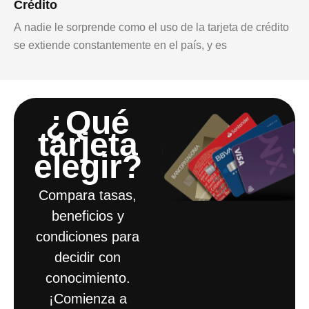
Crédito
A nadie le sorprende como el uso de la tarjeta de crédito
se extiende constantemente en el país, y es
¿Qué
tarjeta
elegir?​
Compara tasas,
beneficios y
condiciones para
decidir con
conocimiento.
¡Comienza a