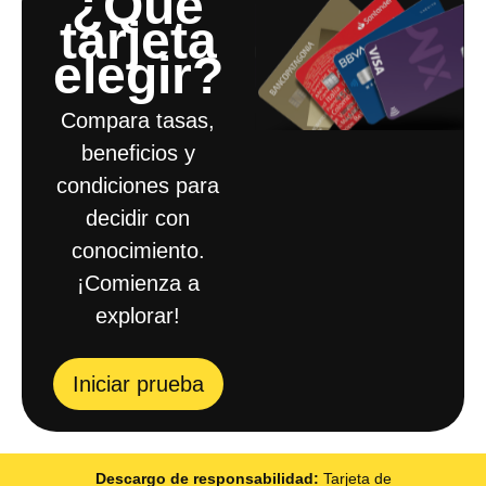
¿Qué
tarjeta
elegir?​
Compara tasas,
beneficios y
condiciones para
decidir con
conocimiento.
¡Comienza a
explorar!
Iniciar prueba
Descargo de responsabilidad:
Tarjeta de