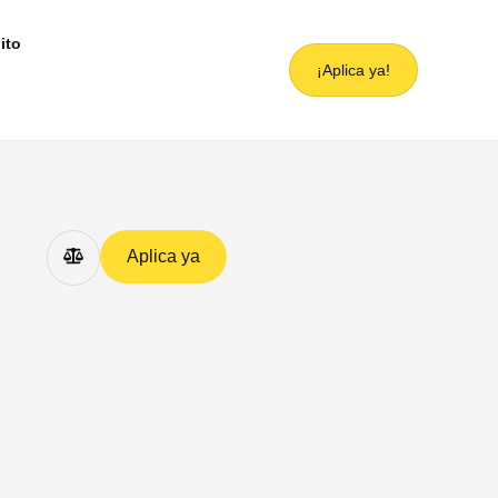
ito
¡Aplica ya!
Aplica ya