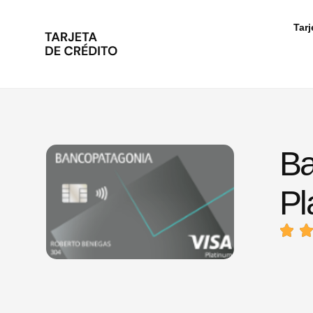
Tarj
Ba
Pl