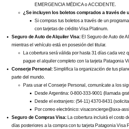
EMERGENCIA MÉDICA o ACCIDENTE.
¿Se incluyen los boletos comprados a través de 
Si compras tus boletos a través de un programa 
con tarjetas de crédito Visa Platinum.
Seguro de Auto de Alquiler Visa:
El Seguro de Auto de Alq
mientras el vehículo está en posesión del titular.
La cobertura será válida por hasta 31 días cada vez 
pague el alquiler completo con la tarjeta Patagonia V
Conserje Personal:
Simplifica la organización de tus plane
parte del mundo.
Para usar el Conserje Personal, comunícate a los sigu
Desde Argentina: 0-800-333-9001 (llamada gratu
Desde el extranjero: (54-11) 4370-8431 (solicita 
Por correo electrónico:
visaconcierge@axa-assi
Seguro de Compras Visa:
La cobertura incluirá el costo 
días posteriores a la compra con tu tarjeta Patagonia Visa 